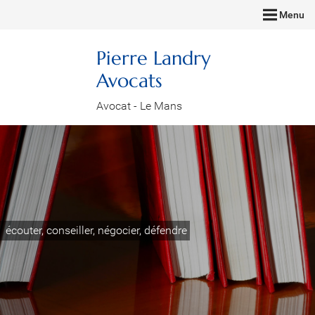
Menu
Pierre Landry
Avocats
Avocat - Le Mans
écouter, conseiller, négocier, défendre