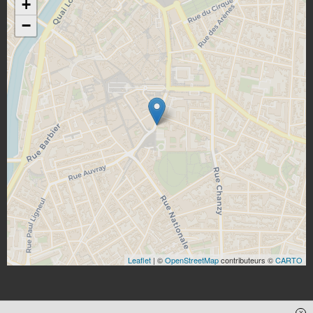
+
−
Leaflet
| ©
OpenStreetMap
contributeurs ©
CARTO
x